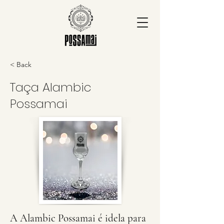
< Back
Taça Alambic
Possamai
A Alambic Possamai é idela para